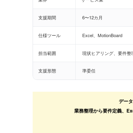
支援期間
6〜12カ月
仕様ツール
Excel、MotionBoard
担当範囲
現状ヒアリング、要件整
支援形態
準委任
データ
業務整理から要件定義、Exc