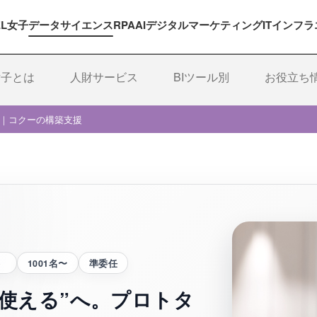
EL女子
データサイエンス
RPA
AI
デジタルマーケティング
ITインフラ
女子とは
人財サービス
BIツール別
お役立ち
化｜コクーの構築支援
）
1001名〜
準委任
“使える”へ。プロトタ